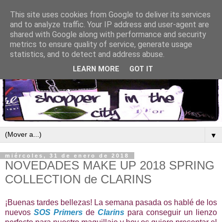
This site uses cookies from Google to deliver its services
and to analyze traffic. Your IP address and user-agent are
shared with Google along with performance and security
metrics to ensure quality of service, generate usage
statistics, and to detect and address abuse.
LEARN MORE
GOT IT
▼
miércoles, 31 de enero de 2018
NOVEDADES MAKE UP 2018 SPRING
COLLECTION de CLARINS
¡Buenas tardes bellezas! La semana pasada os hablé de los
nuevos
SOS Primers
de
Clarins
para conseguir un lienzo