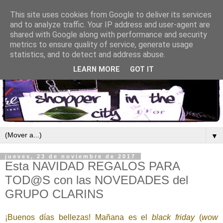
This site uses cookies from Google to deliver its services
and to analyze traffic. Your IP address and user-agent are
shared with Google along with performance and security
metrics to ensure quality of service, generate usage
statistics, and to detect and address abuse.
LEARN MORE
GOT IT
▼
jueves, 23 de noviembre de 2017
Esta NAVIDAD REGALOS PARA
TOD@S con las NOVEDADES del
GRUPO CLARINS
¡Buenos días bellezas! Mañana es el
black friday
(
wow