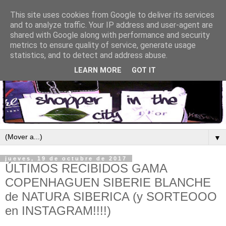
This site uses cookies from Google to deliver its services
and to analyze traffic. Your IP address and user-agent are
shared with Google along with performance and security
metrics to ensure quality of service, generate usage
statistics, and to detect and address abuse.
LEARN MORE
GOT IT
▼
jueves, 19 de octubre de 2017
ÚLTIMOS RECIBIDOS GAMA
COPENHAGUEN SIBERIE BLANCHE
de NATURA SIBERICA (y SORTEOOO
en INSTAGRAM!!!!)