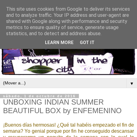
This site uses cookies from Google to deliver its services
and to analyze traffic. Your IP address and user-agent are
shared with Google along with performance and security
metrics to ensure quality of service, generate usage
statistics, and to detect and address abuse.
LEARN MORE
GOT IT
▼
sábado, 1 de octubre de 2016
UNBOXING INDIAN SUMMER
BEAUTIFUL BOX by ENFEMENINO
¡Buenos días hermosas! ¿Qué tal habéis empezado el fin de
semana? Yo genial porque por fin he conseguido descansar