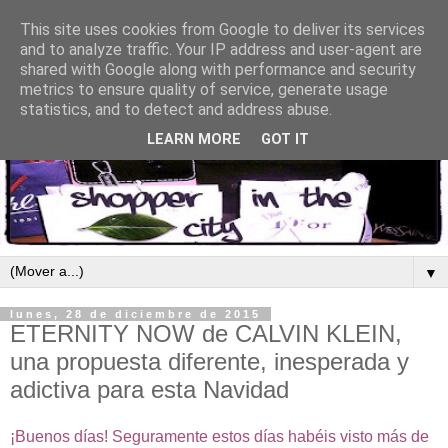
This site uses cookies from Google to deliver its services
and to analyze traffic. Your IP address and user-agent are
shared with Google along with performance and security
metrics to ensure quality of service, generate usage
statistics, and to detect and address abuse.
LEARN MORE
GOT IT
▼
lunes, 28 de diciembre de 2015
ETERNITY NOW de CALVIN KLEIN,
una propuesta diferente, inesperada y
adictiva para esta Navidad
¡Buenos días! Seguramente estos días habéis visto más de