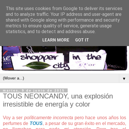
This site uses cookies from Google to deliver its services
and to analyze traffic. Your IP address and user-agent are
shared with Google along with performance and security
metrics to ensure quality of service, generate usage
statistics, and to detect and address abuse.
LEARN MORE
GOT IT
▼
martes, 9 de junio de 2015
TOUS NEONCANDY, una explosión
irresistible de energía y color
Voy a ser
políticamente incorrecta
pero hace unos años los
perfumes de
TOUS
, a pesar de su gran éxito en el mercado,