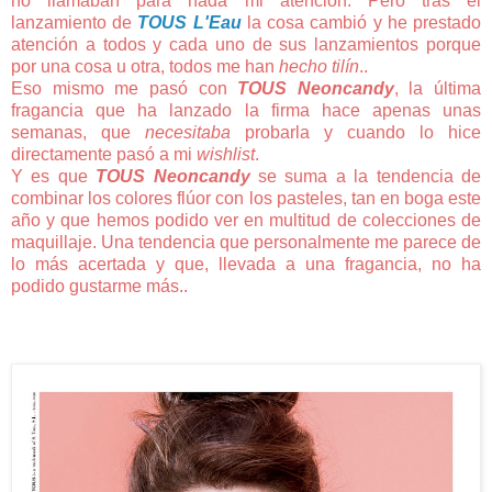
no llamaban para nada mi atención. Pero tras el
lanzamiento de
TOUS L'Eau
la cosa cambió y he prestado
atención a todos y cada uno de sus lanzamientos porque
por una cosa u otra, todos me han
hecho tilín
..
Eso mismo me pasó con
TOUS Neoncandy
, la última
fragancia que ha lanzado la firma hace apenas unas
semanas, que
necesitaba
probarla y cuando lo hice
directamente pasó a mi
wishlist
.
Y es que
TOUS Neoncandy
se suma a la tendencia de
combinar los colores flúor con los pasteles, tan en boga este
año y que hemos podido ver en multitud de colecciones de
maquillaje. Una tendencia que personalmente me parece de
lo más acertada y que, llevada a una fragancia, no ha
podido gustarme más..