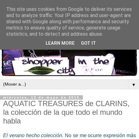
This site uses cookies from Google to deliver its services
and to analyze traffic. Your IP address and user-agent are
shared with Google along with performance and security
metrics to ensure quality of service, generate usage
statistics, and to detect and address abuse.
LEARN MORE
GOT IT
▼
miércoles, 13 de mayo de 2015
AQUATIC TREASURES de CLARINS,
la colección de la que todo el mundo
habla
El verano hecho colección
. No se me ocurre expresión más