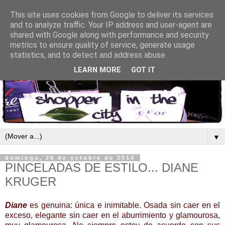
This site uses cookies from Google to deliver its services
and to analyze traffic. Your IP address and user-agent are
shared with Google along with performance and security
metrics to ensure quality of service, generate usage
statistics, and to detect and address abuse.
LEARN MORE
GOT IT
▼
domingo, 26 de octubre de 2014
PINCELADAS DE ESTILO... DIANE
KRUGER
Diane
es genuina: única e inimitable. Osada sin caer en el
exceso, elegante sin caer en el aburrimiento y glamourosa,