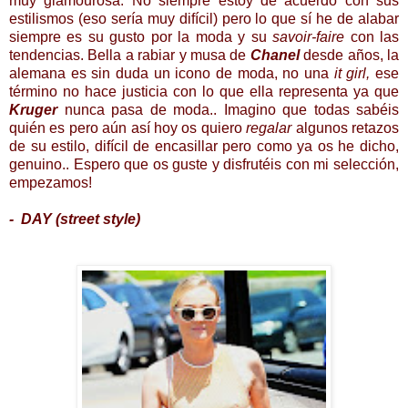
muy glamourosa. No siempre estoy de acuerdo con sus
estilismos (eso sería muy difícil) pero lo que sí he de alabar
siempre es su gusto por la moda y su
savoir-faire
con las
tendencias. Bella a rabiar y musa de
Chanel
desde años, la
alemana es sin duda un icono de moda, no una
it girl,
ese
término no hace justicia con lo que ella representa ya que
Kruger
nunca pasa de moda.. Imagino que todas sabéis
quién es pero aún así hoy os quiero
regalar
algunos retazos
de su estilo, difícil de encasillar pero como ya os he dicho,
genuino.. Espero que os guste y disfrutéis con mi selección,
empezamos!
- DAY (street style)