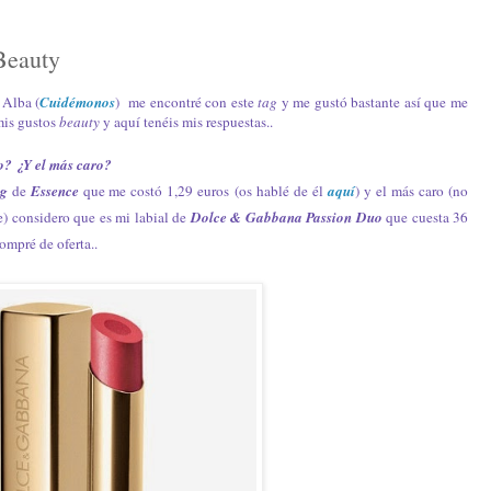
Beauty
 Alba (
Cuidémonos
) me encontré con este
tag
y me gustó bastante así que me
mis gustos
beauty
y aquí tenéis mis respuestas..
to? ¿Y el más caro?
ng
de
Essence
que me costó 1,29 euros (os hablé de él
aquí
) y el más caro (no
e) considero que es mi labial de
Dolce & Gabbana Passion Duo
que cuesta 36
ompré de oferta..