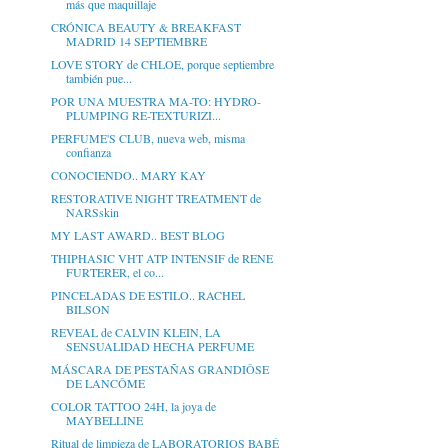
más que maquillaje
CRÓNICA BEAUTY & BREAKFAST
MADRID 14 SEPTIEMBRE
LOVE STORY de CHLOE, porque septiembre
también pue...
POR UNA MUESTRA MA-TO: HYDRO-
PLUMPING RE-TEXTURIZI...
PERFUME'S CLUB, nueva web, misma
confianza
CONOCIENDO.. MARY KAY
RESTORATIVE NIGHT TREATMENT de
NARSskin
MY LAST AWARD.. BEST BLOG
THIPHASIC VHT ATP INTENSIF de RENE
FURTERER, el co...
PINCELADAS DE ESTILO.. RACHEL
BILSON
REVEAL de CALVIN KLEIN, LA
SENSUALIDAD HECHA PERFUME
MÁSCARA DE PESTAÑAS GRANDIÔSE
DE LANCÔME
COLOR TATTOO 24H, la joya de
MAYBELLINE
Ritual de limpieza de LABORATORIOS BABÉ