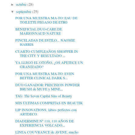
octubre
(28)
►
septiembre
(25)
▼
POR UNA MUESTRA MA-TO: EAU DE
TOILETTE PEGASO DE ETRO
BENEFICIAL DUO-CARE DE
MARIONNAUD NATURE
PINCELADAS DE ESTILO... NAOMIE
HARRIS
CUARTO CUMPLEAÑOS SHOPPER IN
THE CITY Y RESULTADO ...
YA LLEGÓ EL OTOÑO, ¿OS APETECE UN
GRANIZADO?
POR UNA MUESTRA MA-TO: EVEN
BETTER CLINICAL DARK S...
DÚO GANADOR: PRECISION POWDER
BRUSH de MUFE y MINE...
TAG: The Seven Capital Sins of Beauty
MIS ÚLTIMAS COMPRITAS EN BEAUTIK
LIP INNOVATIONS, labios perfectos con
ARTDECO
DIADERMINE Nº 110, 110 AÑOS DE
EXPERIENCIA VOLCADO...
LÍNEA COUVRANCE de AVÈNE, mucho