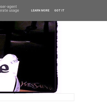
 user-agent
nerate usage
LEARN MORE
GOT IT