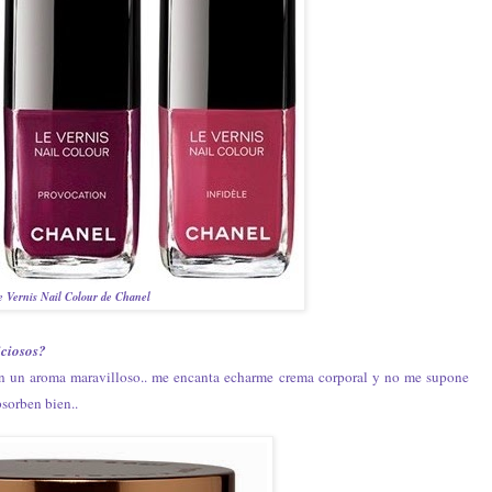
e Vernis Nail Colour de Chanel
iciosos?
on un aroma maravilloso.. me encanta echarme crema corporal y no me supone
bsorben bien..