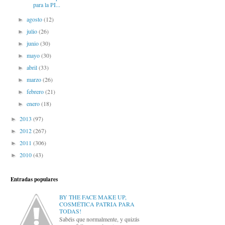
para la PI...
agosto
(12)
►
julio
(26)
►
junio
(30)
►
mayo
(30)
►
abril
(33)
►
marzo
(26)
►
febrero
(21)
►
enero
(18)
►
2013
(97)
►
2012
(267)
►
2011
(306)
►
2010
(43)
►
Entradas populares
BY THE FACE MAKE UP,
COSMÉTICA PATRIA PARA
TODAS!
Sabéis que normalmente, y quizás