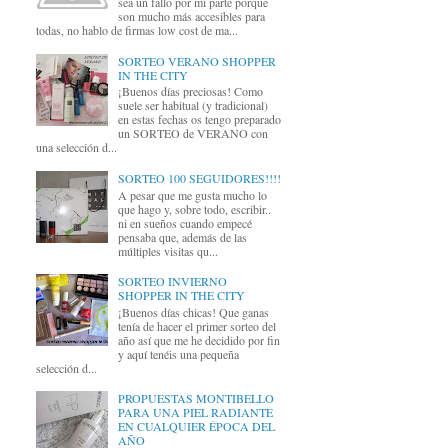
sea un fallo por mi parte porque
son mucho más accesibles para
todas, no hablo de firmas low cost de ma...
SORTEO VERANO SHOPPER
IN THE CITY
¡Buenos días preciosas! Como
suele ser habitual (y tradicional)
en estas fechas os tengo preparado
un SORTEO de VERANO con
una selección d...
SORTEO 100 SEGUIDORES!!!!
A pesar que me gusta mucho lo
que hago y, sobre todo, escribir..
ni en sueños cuando empecé
pensaba que, además de las
múltiples visitas qu...
SORTEO INVIERNO
SHOPPER IN THE CITY
¡Buenos días chicas! Que ganas
tenía de hacer el primer sorteo del
año así que me he decidido por fin
y aquí tenéis una pequeña
selección d...
PROPUESTAS MONTIBELLO
PARA UNA PIEL RADIANTE
EN CUALQUIER ÉPOCA DEL
AÑO