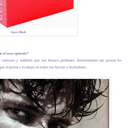
Gucci Rush
en el sexo opuesto?
s carnosos y también que use buenos perfumes. Interiormente me gustan los
 respetan a la mujer en todas sus facetas y luchadores.