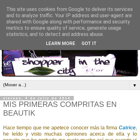
This site uses cookies from Google to deliver its services
and to analyze traffic. Your IP address and user-agent are
shared with Google along with performance and security
metrics to ensure quality of service, generate usage
statistics, and to detect and address abuse.
LEARN MORE
GOT IT
▼
viernes, 4 de julio de 2014
MIS PRIMERAS COMPRITAS EN
BEAUTIK
Hace tiempo que me apetece conocer más la firma
Catrice
,
he leído y visto muchas opiniones acerca de ella y lo