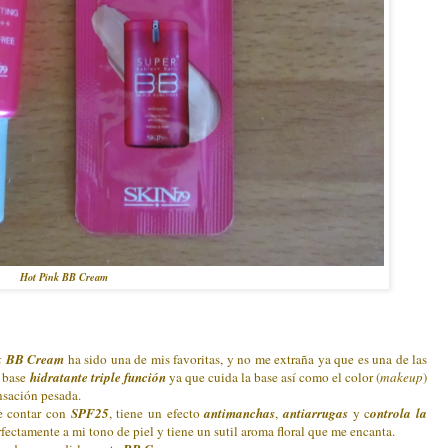
Hot Pink BB Cream
k BB Cream
ha sido una de mis favoritas, y no me extraña ya que es una de las
 base
hidratante triple función
ya que cuida la base así como el color (
makeup
)
ensación pesada.
e contar con
SPF25
, tiene un efecto
antimanchas
,
antiarrugas
y c
ontrola la
fectamente a mi tono de piel y tiene un sutil aroma floral que me encanta.