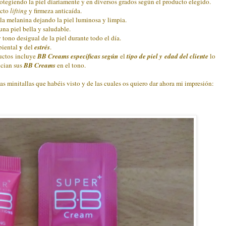
otegiendo la piel diariamente y en diversos grados según el producto elegido.
ecto
lifting
y firmeza anticaída.
la melanina dejando la piel luminosa y limpia.
una piel bella y saludable.
 tono desigual de la piel durante todo el día.
y
iental
del
estrés
.
uctos incluye
BB Creams
específicas según
el
tipo de piel y edad del cliente
lo
ncian sus
BB Creams
en el tono.
as minitallas que habéis visto y de las cuales os quiero dar ahora mi impresión: