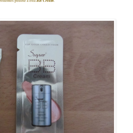
 podemos pedirle a esta
BB Cream
.