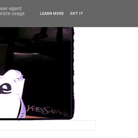
 user-agent
nerate usage
LEARN MORE
GOT IT