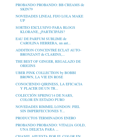
PROBANDO PROBANDO: BB CREAMS de
SKIN79
NOVEDADES LINEAL FIJO LOLA MAKE
UP
SORTEO EXCLUSIVO PARA BLOGS
KLORANE, ¿PARTICIPÁIS?
EAU DE PARFUM SUBLIME de
CAROLINA HERRERA, un aut...
ADDITION CONCENTRÉ ECLAT AUTO-
BRONZANT de CLARINS,...
THE BEST OF GINGER, REGALAZO DE
ORIGINS
UBER PINK COLLECTION by BOBBI
BROWN, LA VIE EN ROSE
CONOCIENDO QIRINESS, LA EFICACIA
Y PLACER DE UN TR...
COLECCIÓN SPRING'14 DE NARS,
COLOR EN ESTADO PURO
NOVEDADES RIMMEL LONDON: PIEL
SIN IMPERFECCIONES Y...
PRODUCTOS TERMINADOS ENERO
PROBANDO PROBANDO: VITALIA GOLD,
UNA DELICIA PARA ...
CHANEL APUESTA POR EL COLOR EN