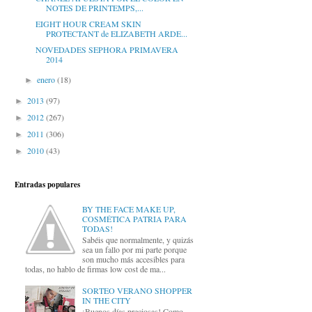
NOTES DE PRINTEMPS,...
EIGHT HOUR CREAM SKIN
PROTECTANT de ELIZABETH ARDE...
NOVEDADES SEPHORA PRIMAVERA
2014
enero
(18)
►
2013
(97)
►
2012
(267)
►
2011
(306)
►
2010
(43)
►
Entradas populares
BY THE FACE MAKE UP,
COSMÉTICA PATRIA PARA
TODAS!
Sabéis que normalmente, y quizás
sea un fallo por mi parte porque
son mucho más accesibles para
todas, no hablo de firmas low cost de ma...
SORTEO VERANO SHOPPER
IN THE CITY
¡Buenos días preciosas! Como