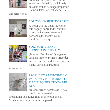
suele ser habitual (y tradicional)
en estas fechas os tengo preparado
un SORTEO de VERANO con
una selección d...
SORTEO 100 SEGUIDORES!!!!
A pesar que me gusta mucho lo
que hago y, sobre todo, escribir..
ni en sueños cuando empecé
pensaba que, además de las
múltiples visitas qu...
SORTEO INVIERNO
SHOPPER IN THE CITY
¡Buenos días chicas! Que ganas
tenía de hacer el primer sorteo del
año así que me he decidido por fin
y aquí tenéis una pequeña
selección d...
PROPUESTAS MONTIBELLO
PARA UNA PIEL RADIANTE
EN CUALQUIER ÉPOCA DEL
AÑO
¡Buenas tardes hermosas! Si hay
una firma de cosmética
profesional que nunca falta en este blog esa es
Montibello y es que aunque ha pasad...