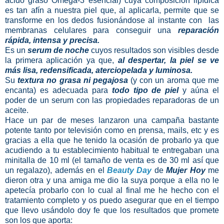
ácido graso Omega-3 esencial) cuya composición lipídica
es tan afín a nuestra piel que, al aplicarla, permite que se
transforme en los dedos fusionándose al instante con las
membranas celulares para conseguir una
reparación
rápida, intensa y precisa.
Es un
serum de noche
cuyos resultados son visibles desde
la primera aplicación ya que,
al despertar, la piel se ve
más lisa, redensificada, aterciopelada y luminosa.
Su
textura no grasa ni pegajosa
(y con un aroma que me
encanta) es adecuada para
todo tipo de piel
y aúna el
poder de un serum con las propiedades reparadoras de un
aceite.
Hace un par de meses lanzaron una campaña bastante
potente tanto por televisión como en prensa, mails, etc y es
gracias a ella que he tenido la ocasión de probarlo ya que
acudiendo a tu establecimiento habitual te entregaban una
minitalla de 10 ml (el tamaño de venta es de 30 ml así que
un regalazo), además en el
Beauty Day
de
Mujer Hoy
me
dieron otra y una amiga me dio la suya porque a ella no le
apetecía probarlo con lo cual al final me he hecho con el
tratamiento completo y os puedo asegurar que en el tiempo
que llevo usándolo doy fe que los resultados que promete
son los que aporta: