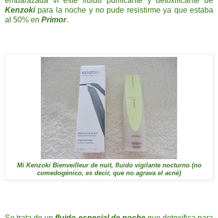
embarazada vi este fluido purificante y detoxificante de
Kenzoki
para la noche
y no pude resistirme ya que estaba
al 50% en
Primor
.
Mi Kenzoki Bienveilleur de nuit, fluido vigilante nocturno (no
comedogénico, es decir, que no agrava el acné)
Se trata de un
fluido especial de noche
que detoxifica para