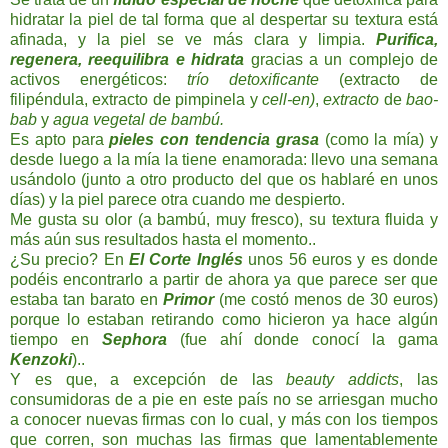
hidratar la piel de tal forma que al despertar su textura está
afinada, y la piel se ve más clara y limpia.
Purifica,
regenera, reequilibra e hidrata
gracias a un complejo de
activos energéticos:
trío detoxificante
(extracto de
filipéndula, extracto de pimpinela y
cell-en)
,
extracto
de
bao-
bab
y
agua vegetal de bambú.
Es apto para
pieles con tendencia grasa
(como la mía) y
desde luego a la mía la tiene enamorada: llevo una semana
usándolo (junto a otro producto del que os hablaré en unos
días) y la piel parece otra cuando me despierto.
Me gusta su olor (a bambú, muy fresco), su textura fluida y
más aún sus resultados hasta el momento..
¿Su precio? En
El Corte Inglés
unos 56 euros y es donde
podéis encontrarlo a partir de ahora ya que parece ser que
estaba tan barato en
Primor
(me costó menos de 30 euros)
porque lo estaban retirando como hicieron ya hace algún
tiempo en
Sephora
(fue ahí donde conocí la gama
Kenzoki
)..
Y es que, a excepción de las
beauty addicts
, las
consumidoras de a pie en este país no se arriesgan mucho
a conocer nuevas firmas con lo cual, y más con los tiempos
que corren, son muchas las firmas que lamentablemente