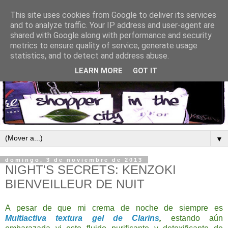
This site uses cookies from Google to deliver its services
and to analyze traffic. Your IP address and user-agent are
shared with Google along with performance and security
metrics to ensure quality of service, generate usage
statistics, and to detect and address abuse.
LEARN MORE
GOT IT
▼
domingo, 3 de noviembre de 2013
NIGHT'S SECRETS: KENZOKI
BIENVEILLEUR DE NUIT
A pesar de que mi crema de noche de siempre es
Multiactiva textura gel de Clarins
,
estando aún