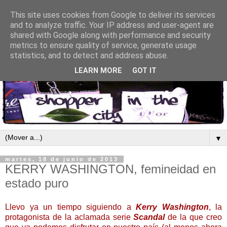
This site uses cookies from Google to deliver its services
and to analyze traffic. Your IP address and user-agent are
shared with Google along with performance and security
metrics to ensure quality of service, generate usage
statistics, and to detect and address abuse.
LEARN MORE
GOT IT
▼
martes, 18 de junio de 2013
KERRY WASHINGTON, femineidad en
estado puro
Llevo ya un tiempo siguiendo a
Kerry Washington
, la
protagonista de la aclamada serie
Scandal
de la que creo