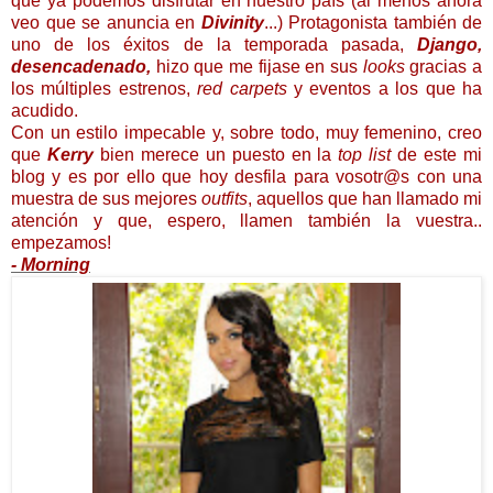
que ya podemos disfrutar en nuestro país (al menos ahora
veo que se anuncia en
Divinity
...) Protagonista también de
uno de los éxitos de la temporada pasada,
Django,
desencadenado,
hizo que me fijase en sus
looks
gracias a
los múltiples estrenos,
red carpets
y eventos a los que ha
acudido.
Con un estilo impecable y, sobre todo, muy femenino, creo
que
Kerry
bien merece un puesto en la
top list
de este mi
blog y es por ello que hoy desfila para vosotr@s con una
muestra de sus mejores
outfits
, aquellos que han llamado mi
atención y que, espero, llamen también la vuestra..
empezamos!
- Morning