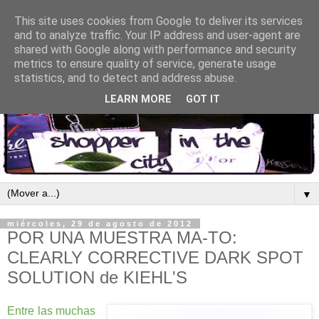
This site uses cookies from Google to deliver its services
and to analyze traffic. Your IP address and user-agent are
shared with Google along with performance and security
metrics to ensure quality of service, generate usage
statistics, and to detect and address abuse.
LEARN MORE
GOT IT
▼
miércoles, 29 de agosto de 2012
POR UNA MUESTRA MA-TO:
CLEARLY CORRECTIVE DARK SPOT
SOLUTION de KIEHL'S
Entre las muchas