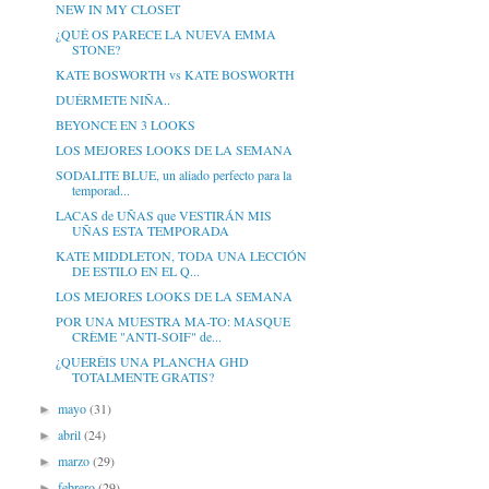
NEW IN MY CLOSET
¿QUÉ OS PARECE LA NUEVA EMMA
STONE?
KATE BOSWORTH vs KATE BOSWORTH
DUÉRMETE NIÑA..
BEYONCE EN 3 LOOKS
LOS MEJORES LOOKS DE LA SEMANA
SODALITE BLUE, un aliado perfecto para la
temporad...
LACAS de UÑAS que VESTIRÁN MIS
UÑAS ESTA TEMPORADA
KATE MIDDLETON, TODA UNA LECCIÓN
DE ESTILO EN EL Q...
LOS MEJORES LOOKS DE LA SEMANA
POR UNA MUESTRA MA-TO: MASQUE
CRÈME "ANTI-SOIF" de...
¿QUERÉIS UNA PLANCHA GHD
TOTALMENTE GRATIS?
mayo
(31)
►
abril
(24)
►
marzo
(29)
►
febrero
(29)
►