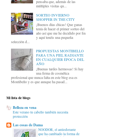
pensaba que, además de las
múltiples visitas qu...
SORTEO INVIERNO
SHOPPER IN THE CITY
¡Buenos días chicas! Que ganas
tenía de hacer el primer sorteo del
año así que me he decidido por fin
y aquí tenéis una pequeña
selección d...
PROPUESTAS MONTIBELLO
PARA UNA PIEL RADIANTE
EN CUALQUIER ÉPOCA DEL
AÑO
¡Buenas tardes hermosas! Si hay
una firma de cosmética
profesional que nunca falta en este blog esa es
Montibello y es que aunque ha pasad...
Mi lista de blogs
Belleza en vena
Este verano tu cabello también necesita
protección
Las cosas de Dama
NOODOR, el antiodorante
que ha cambiado la forma de