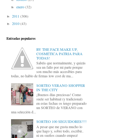
enero
(32)
►
2011
(306)
►
2010
(43)
►
Entradas populares
BY THE FACE MAKE UP,
COSMÉTICA PATRIA PARA
TODAS!
Sabéis que normalmente, y quizás
sea un fallo por mi parte porque
son mucho más accesibles para
todas, no hablo de firmas low cost de ma...
SORTEO VERANO SHOPPER
IN THE CITY
¡Buenos días preciosas! Como
suele ser habitual (y tradicional)
en estas fechas os tengo preparado
un SORTEO de VERANO con
una selección d...
SORTEO 100 SEGUIDORES!!!!
A pesar que me gusta mucho lo
que hago y, sobre todo, escribir..
ni en sueños cuando empecé