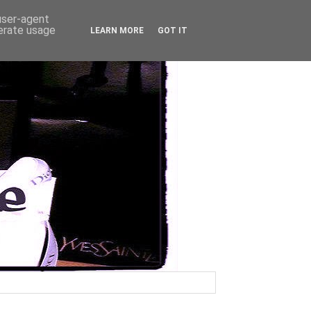
 user-agent
nerate usage
LEARN MORE
GOT IT