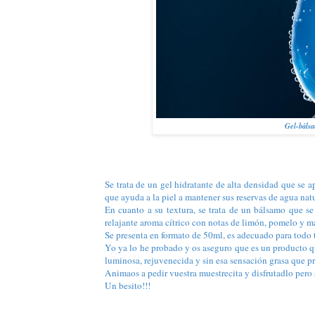
Gel-báls
Se trata de un gel hidratante de alta densidad que se ap
que ayuda a la piel a mantener sus reservas de agua nat
En cuanto a su textura, se trata de un bálsamo que se
relajante aroma cítrico con notas de limón, pomelo y m
Se presenta en formato de 50ml, es adecuado para todo t
Yo ya lo he probado y os aseguro que es un producto qu
luminosa, rejuvenecida y sin esa sensación grasa que p
Animaos a pedir vuestra muestrecita y disfrutadlo pero
Un besito!!!