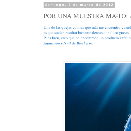
domingo, 4 de marzo de 2012
POR UNA MUESTRA MA-TO: A
Una de las quejas con las que más me encuentro cuand
es que suelen resultar bastante densas o incluso grasas.
Pues bien, creo que he encontrado un producto infalib
.
Aquasource Nuit
de
Biotherm