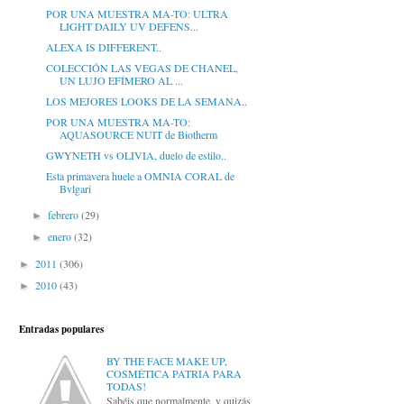
POR UNA MUESTRA MA-TO: ULTRA
LIGHT DAILY UV DEFENS...
ALEXA IS DIFFERENT..
COLECCIÓN LAS VEGAS DE CHANEL,
UN LUJO EFÍMERO AL ...
LOS MEJORES LOOKS DE LA SEMANA..
POR UNA MUESTRA MA-TO:
AQUASOURCE NUIT de Biotherm
GWYNETH vs OLIVIA, duelo de estilo..
Esta primavera huele a OMNIA CORAL de
Bvlgari
febrero
(29)
►
enero
(32)
►
2011
(306)
►
2010
(43)
►
Entradas populares
BY THE FACE MAKE UP,
COSMÉTICA PATRIA PARA
TODAS!
Sabéis que normalmente, y quizás