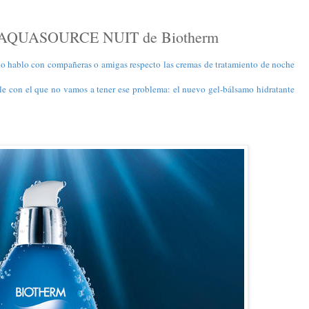
QUASOURCE NUIT de Biotherm
o hablo con compañeras o amigas respecto las cremas de tratamiento de noche
le con el que no vamos a tener ese problema: el nuevo gel-bálsamo hidratante