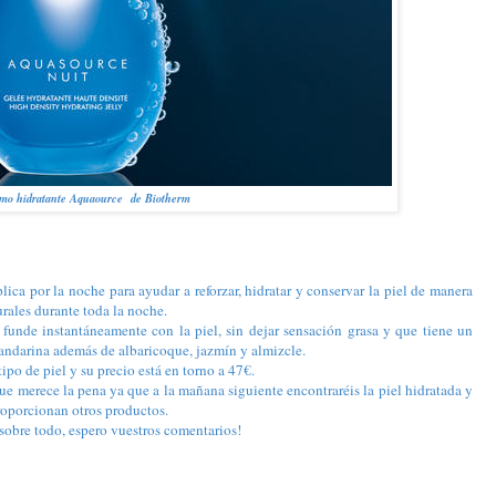
amo hidratante Aquaource de Biotherm
lica por la noche para ayudar a reforzar, hidratar y conservar la piel de manera
urales durante toda la noche.
 funde instantáneamente con la piel, sin dejar sensación grasa y que tiene un
andarina además de albaricoque, jazmín y almizcle.
ipo de piel y su precio está en torno a 47€.
e merece la pena ya que a la mañana siguiente encontraréis la piel hidratada y
roporcionan otros productos.
 sobre todo, espero vuestros comentarios!