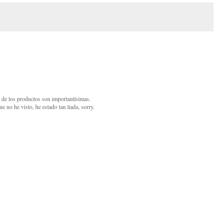
s de los productos son importantísimas.
 no he visto, he estado tan liada, sorry.