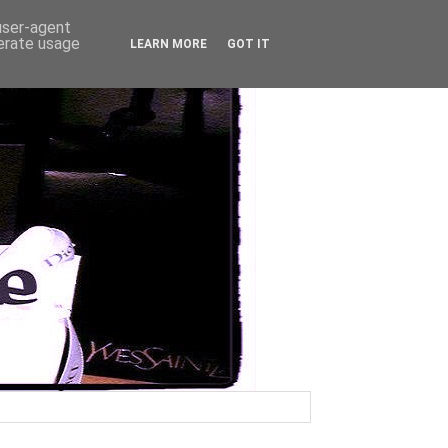
 user-agent
nerate usage
LEARN MORE
GOT IT