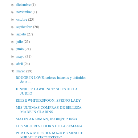
diciembre
(1)
►
noviembre
(1)
►
octubre
(23)
►
septiembre
(26)
►
agosto
(27)
►
julio
(23)
►
junio
(21)
►
mayo
(31)
►
abril
(24)
►
marzo
(29)
▼
ROUGE IN LOVE, colores intensos y definidos
de la ...
JENNIFER LAWRENCE: SU ESTILO A
JUICIO
REESE WHITERSPOON, SPRING LADY
MIS ÚLTIMAS COMPRAS DE BELLEZA
MADE IN CLARINS
MALIN AKERMAN, una mujer, 2 looks
LOS MEJORES LOOKS DE LA SEMANA..
POR UNA MUESTRA MA-TO: 3 MINUTE
MIRACLE RECONSTRUC...