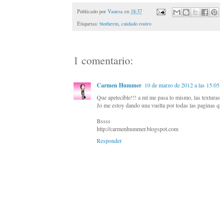
Publicado por
Vanesa
en
18:37
Etiquetas:
biotherm
,
cuidado rostro
1 comentario:
Carmen Hummer
10 de marzo de 2012 a las 15:05
Que apetecible!!! a mí me pasa lo mismo, las textura
Jo me estoy dando una vuelta por todas las paginas que
Bssss
http://carmenhummer.blogspot.com
Responder