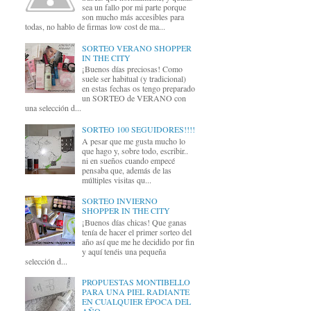
sea un fallo por mi parte porque
son mucho más accesibles para
todas, no hablo de firmas low cost de ma...
SORTEO VERANO SHOPPER
IN THE CITY
¡Buenos días preciosas! Como
suele ser habitual (y tradicional)
en estas fechas os tengo preparado
un SORTEO de VERANO con
una selección d...
SORTEO 100 SEGUIDORES!!!!
A pesar que me gusta mucho lo
que hago y, sobre todo, escribir..
ni en sueños cuando empecé
pensaba que, además de las
múltiples visitas qu...
SORTEO INVIERNO
SHOPPER IN THE CITY
¡Buenos días chicas! Que ganas
tenía de hacer el primer sorteo del
año así que me he decidido por fin
y aquí tenéis una pequeña
selección d...
PROPUESTAS MONTIBELLO
PARA UNA PIEL RADIANTE
EN CUALQUIER ÉPOCA DEL