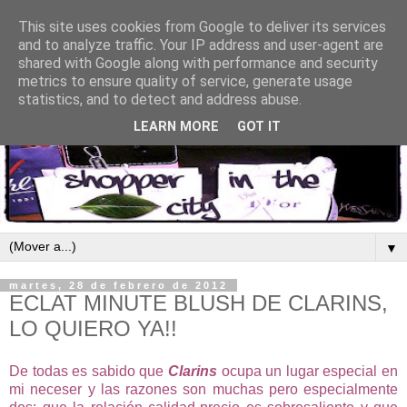
This site uses cookies from Google to deliver its services
and to analyze traffic. Your IP address and user-agent are
shared with Google along with performance and security
metrics to ensure quality of service, generate usage
statistics, and to detect and address abuse.
LEARN MORE
GOT IT
▼
martes, 28 de febrero de 2012
ECLAT MINUTE BLUSH DE CLARINS,
LO QUIERO YA!!
De todas es sabido que
Clarins
ocupa un lugar especial en
mi neceser y las razones son muchas pero especialmente