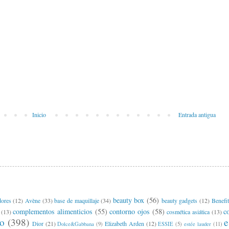
Inicio
Entrada antigua
beauty box
(56)
dores
(12)
Avène
(33)
base de maquillaje
(34)
beauty gadgets
(12)
Benefit
complementos alimenticios
(55)
contorno ojos
(58)
c
(13)
cosmética asiática
(13)
ro
(398)
e
Dior
(21)
Elizabeth Arden
(12)
Dolce&Gabbana
(9)
ESSIE
(5)
estée lauder
(11)