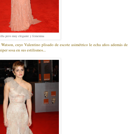
illa pero muy elegante y femenina
atson, cuyo Valentino plisado de escote asimétrico le echa años además de
per sosa en sus estilismos...