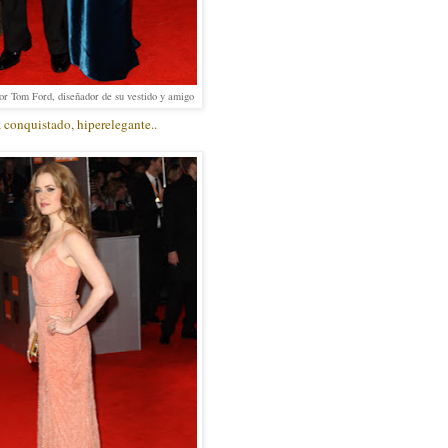
 Tom Ford, diseñador de su vestido y amigo
onquistado, hiperelegante..