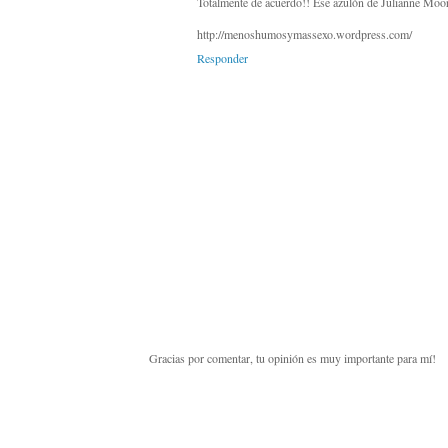
Totalmente de acuerdo!! Ese azulón de Julianne Moor
http://menoshumosymassexo.wordpress.com/
Responder
Gracias por comentar, tu opinión es muy importante para mí!