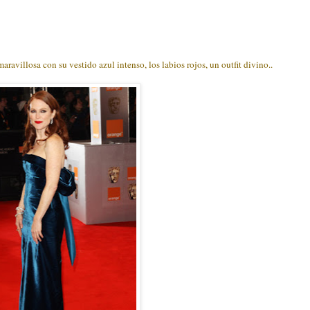
.
avillosa con su vestido azul intenso, los labios rojos, un outfit divino..