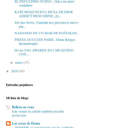
EL PENÚLTIMO SUEÑO.. Oda a un amor
verdadero
KATE MOSS NUEVA MUSA DE DIOR
ADDICT HIGH SHINE, ¿Q...
Sur mes levres, Guerlain nos presenta lo nuevo
par...
NADANDO EN UN MAR DE PAÑUELOS..
FIESTA GUCCI EN PARÍS.. Diane Kruger,
deslumbrante!
De los SAG AWARDS 2011 ME QUEDO
CON....
enero
(17)
►
2010
(43)
►
Entradas populares
Mi lista de blogs
Belleza en vena
Este verano tu cabello también necesita
protección
Las cosas de Dama
NOODOR, el antiodorante que ha cambiado