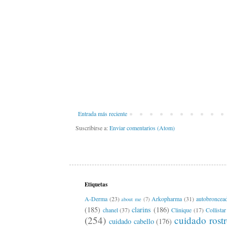
Entrada más reciente
Suscribirse a:
Enviar comentarios (Atom)
Etiquetas
A-Derma
(23)
Arkopharma
(31)
autobroncea
about me
(7)
(185)
clarins
(186)
chanel
(37)
Clinique
(17)
Collistar
(254)
cuidado rost
cuidado cabello
(176)