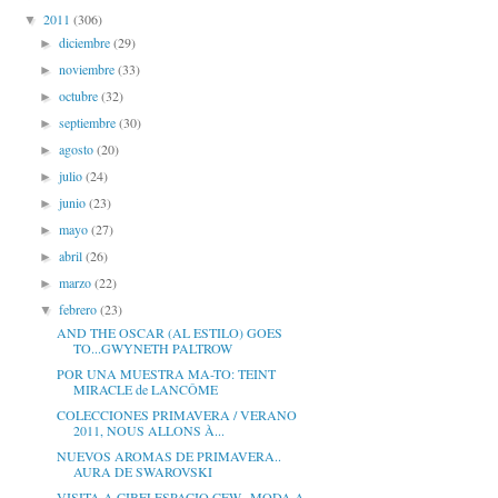
2011
(306)
▼
diciembre
(29)
►
noviembre
(33)
►
octubre
(32)
►
septiembre
(30)
►
agosto
(20)
►
julio
(24)
►
junio
(23)
►
mayo
(27)
►
abril
(26)
►
marzo
(22)
►
febrero
(23)
▼
AND THE OSCAR (AL ESTILO) GOES
TO...GWYNETH PALTROW
POR UNA MUESTRA MA-TO: TEINT
MIRACLE de LANCÔME
COLECCIONES PRIMAVERA / VERANO
2011, NOUS ALLONS À...
NUEVOS AROMAS DE PRIMAVERA..
AURA DE SWAROVSKI
VISITA A CIBELESPACIO CFW.. MODA A