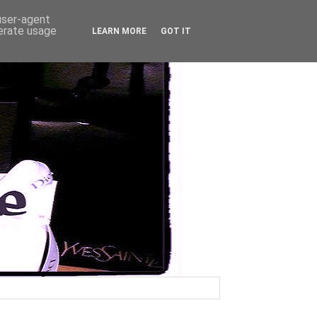
 user-agent
nerate usage
LEARN MORE
GOT IT